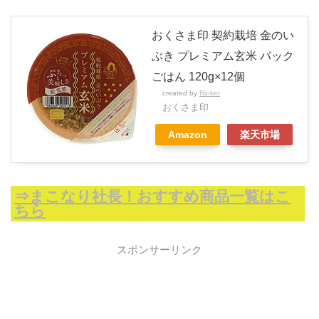
おくさま印 契約栽培 金のい
ぶき プレミアム玄米 パック
ごはん 120g×12個
created by
Rinker
おくさま印
Amazon
楽天市場
⇒まこなり社長！おすすめ商品一覧はこ
ちら
スポンサーリンク