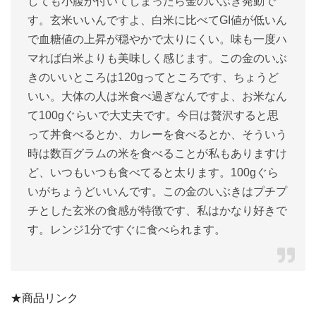
しても小腹が付いてしまったら金のいぶき発動で
す。玄米いいんですよ、白米に比べてGI値が低いん
で血糖値の上昇が穏やかで太りにくい。味も一度ハ
マれば白米よりも美味しく感じます。この金のいぶ
きのいいところは120gってところです、ちょうど
いい。大体の人は米食べ過ぎなんですよ、お米なん
て100gぐらいで大丈夫です。今日は贅沢すると思
って丼食べるとか、カレーを食べるとか、そういう
時は数百グラムの米を食べることが私もありますけ
ど、いつもいつも食べてると太ります。100gぐら
いがちょうどいいんです。この金のいぶきはプチプ
チとした玄米の食感が特徴です、私はかなり好きで
す。レンジ1分ですぐに食べられます。
★商品リンク