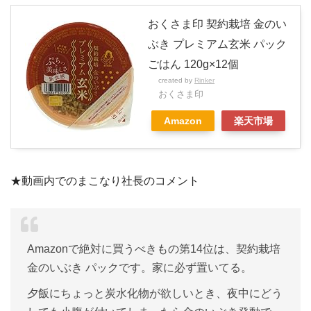
おくさま印 契約栽培 金のい
ぶき プレミアム玄米 パック
ごはん 120g×12個
created by
Rinker
おくさま印
Amazon
楽天市場
★動画内でのまこなり社長のコメント
Amazonで絶対に買うべきもの第14位は、契約栽培
金のいぶき パックです。家に必ず置いてる。
夕飯にちょっと炭水化物が欲しいとき、夜中にどう