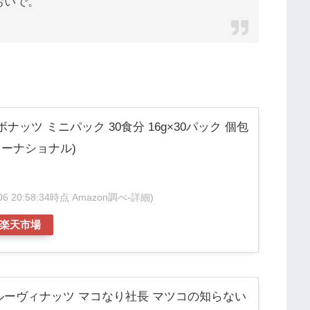
おいで。
ロカボナッツ ミニパック 30食分 16g×30パック 個包
ターナショナル)
/06 20:58:34時点 Amazon調べ-
詳細)
楽天市場
ts グルーヴィナッツ マコなり社長 マツコの知らない