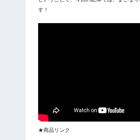
す！
★商品リンク