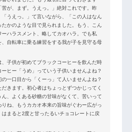
「苦が、まず。うえっ。」絶対これです。昨
、「うえっ。」て言いながら、「この人はなん
ったかのような目で見られました。もう、こん
ワーハラスメント、略してカオハラ。でも私
を、自転車に乗る練習をする我が子を見守る母
は、子供が初めてブラックコーヒーを飲んだ時
コーヒー「うめ」っていう子供いませんよね？
初の一口目から「くーっ」て人いませんよね？
ただきます。初心者はちょっとずつかじってく
うん、よくある砂糖の甘味がなくて、苦いって
わりね、もうカカオ本来の旨味がぐわー広がっ
、はまると2度と甘ったるいチョコレートに戻