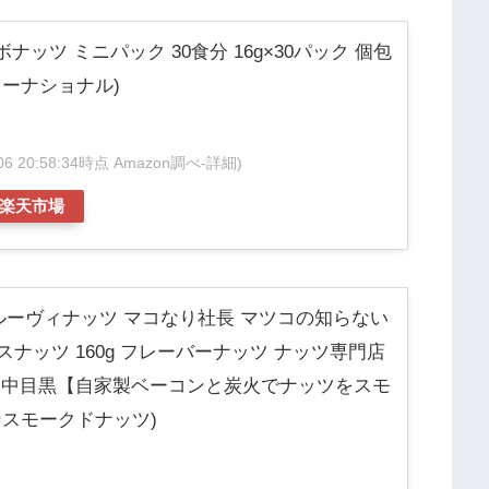
ロカボナッツ ミニパック 30食分 16g×30パック 個包
ターナショナル)
/06 20:58:34時点 Amazon調べ-
詳細)
楽天市場
ts グルーヴィナッツ マコなり社長 マツコの知らない
スナッツ 160g フレーバーナッツ ナッツ専門店
産 中目黒【自家製ベーコンと炭火でナッツをスモ
ンスモークドナッツ)