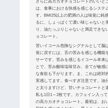
さらに高カカオチョコレートのいいと
は、食事における快感を感じるシステ
す。BMI25以上の肥満の人は味覚に
るに、しょっぱくて濃い味じゃないと
り、油たっぷりじゃないと満足できな
ョコレート。
苦いイコール危険なシグナルとして脳
覚に戻すには、舌の苦みを感じる機能
サーです。苦みを感じるイコール本来
とで、苦み酸味塩味甘み、全てが敏感
な食欲も下がります。ま、これは絶対
実感してます。食べすぎ注意です。油
と太りますけど、甘いチョコレートと
私も1日1～2枚です。カフェイン入っ
の高カカオチョコレート。最初は、お