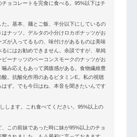
チョコレートを完食に食べる。95%以下はチ
した。基本、麺とご飯、半分以下にしているの
きはナッツ。デルタの小分けロカボナッツがお
ーズが入ってるもの、味付けがあるものは美味
べるにはお勧めできません。余談ですが、単純
ービーナッツのベーコンスモークのナッツがお
。噛み応えもあって満腹感がある。食物繊維豊
肪酸。抗酸化作用のあるビタミンE。私の視聴
るはず。でも今日はね、本音を聞きたいんです
押しします。これ食べてください。95%以上の
、この前妹であった時に妹が95%以上のチョ
影響されました。もう最初に言っておきます