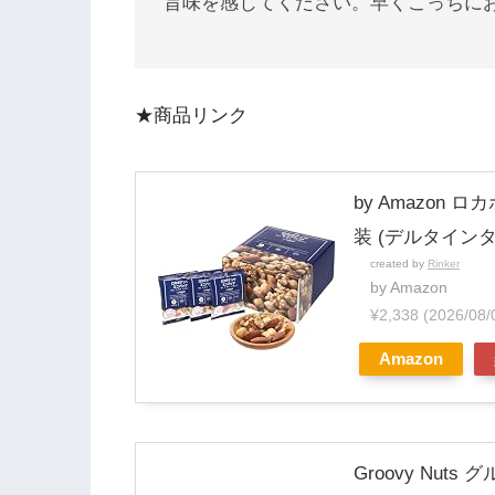
旨味を感じてください。早くこっちに
★商品リンク
by Amazon 
装 (デルタイン
created by
Rinker
by Amazon
¥2,338
(2026/08
Amazon
Groovy Nu