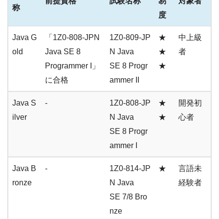
前提資格
試験名称
易
対象者
称
度
Java G
「1Z0-808-JPN
1Z0-809-JP
★
中上級
old
Java SE 8
N Java
★
者
Programmer I」
SE 8 Progr
★
に合格
ammer II
Java S
-
1Z0-808-JP
★
開発初
ilver
N Java
★
心者
SE 8 Progr
ammer I
Java B
-
1Z0-814-JP
★
言語未
ronze
N Java
経験者
SE 7/8 Bro
nze