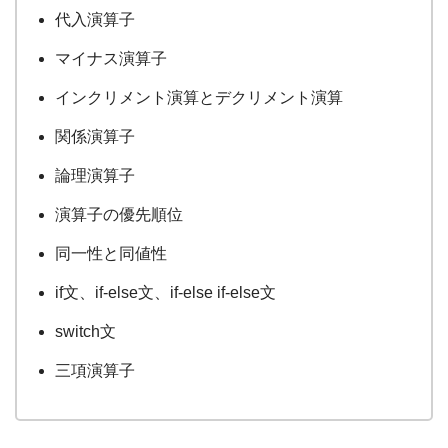
代入演算子
マイナス演算子
インクリメント演算とデクリメント演算
関係演算子
論理演算子
演算子の優先順位
同一性と同値性
if文、if-else文、if-else if-else文
switch文
三項演算子