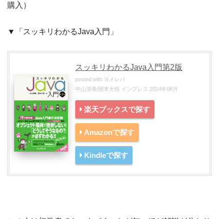
購入）
▼「スッキリわかるJava入門」
スッキリわかるJava入門第2版
posted with
ヨメレバ
中山清喬/国本大悟 インプレス 2014年08月
楽天ブックスで探す
Amazonで探す
Kindleで探す